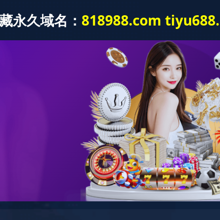
666-0
网站首页
关于我们
产品中心