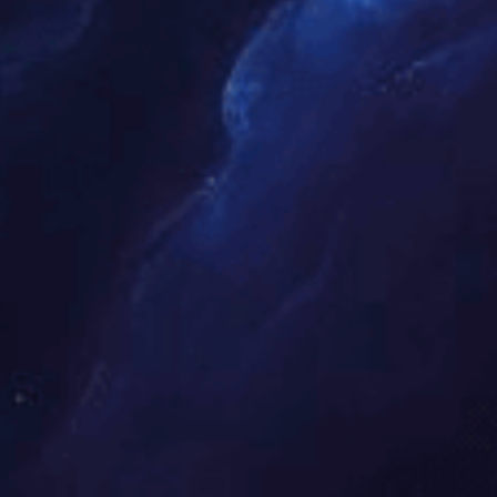
CD-W001
CD-Q002