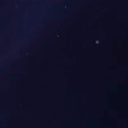
CD-K005
CD-K003
我们的优势 / ADVA
超前技术团队
超前技术团队,给你高品质，