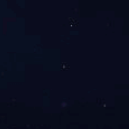
/品质有保证
板制造产品
务
题，让您无后顾之忧